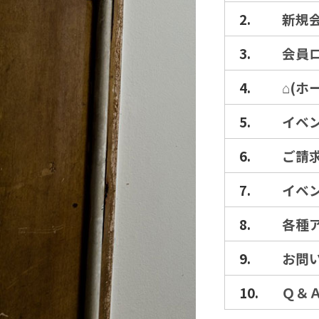
新規
会員
⌂(ホ
イベ
ご請
イベ
各種
お問
Ｑ＆