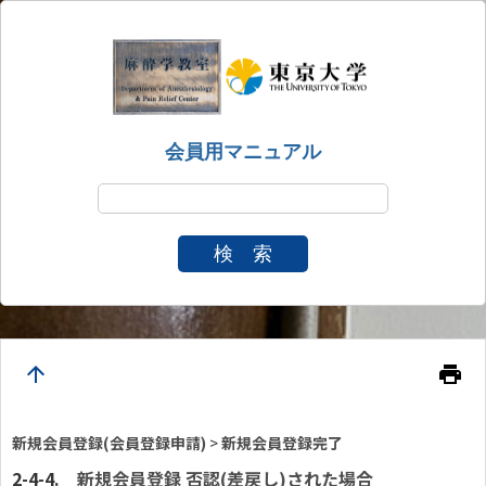
会員用マニュアル
検 索
arrow_upward
print
新規会員登録(会員登録申請)
>
新規会員登録完了
新規会員登録 否認(差戻し)された場合