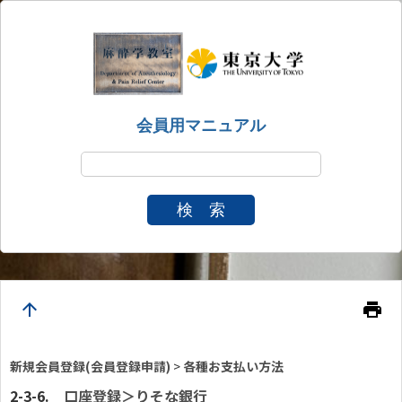
会員用マニュアル
検 索
arrow_upward
print
新規会員登録(会員登録申請)
>
各種お支払い方法
口座登録
＞りそな銀行