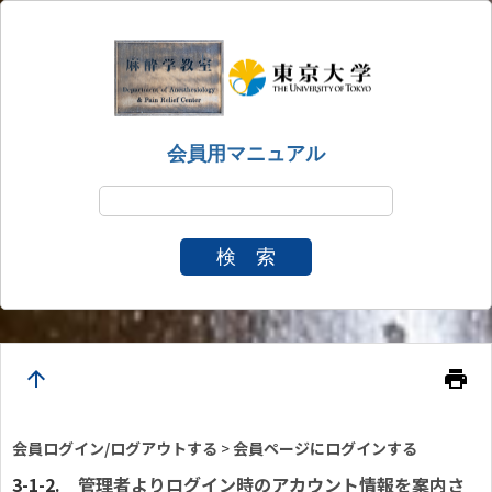
会員用マニュアル
検 索
arrow_upward
print
会員ログイン/ログアウトする
>
会員ページにログインする
管理者よりログイン時のアカウント情報を案内さ