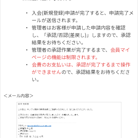
入会(新規登録)申請が完了すると、申請完了メ
ールが送信されます。
管理者はお客様が申請した申請内容を確認
し、「承認/否認(差戻し)」しますので、承認
結果をお待ちください。
管理者の承認作業が完了するまで、
会員マイ
ページの機能は制限されます。
会費のお支払いは、承認が完了するまで操作
ができません
ので、承認結果をお待ちくださ
い。
＜メール内容＞