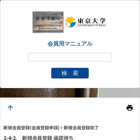
会員用マニュアル
検 索
arrow_upward
print
新規会員登録(会員登録申請)
>
新規会員登録完了
新規会員登録 承認待ち