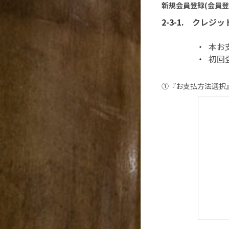
新規会員登録(会員登
クレジッ
本お
初回
①『
お支払方法選択