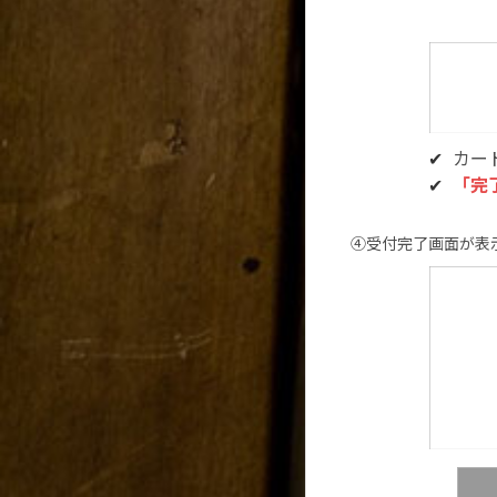
カー
「完
④受付完了画面が表